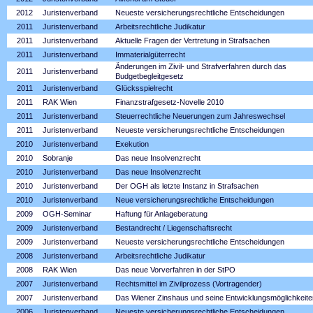
2012
Juristenverband
Neueste versicherungsrechtliche Entscheidungen
2011
Juristenverband
Arbeitsrechtliche Judikatur
2011
Juristenverband
Aktuelle Fragen der Vertretung in Strafsachen
2011
Juristenverband
Immaterialgüterrecht
Änderungen im Zivil- und Strafverfahren durch das
2011
Juristenverband
Budgetbegleitgesetz
2011
Juristenverband
Glücksspielrecht
2011
RAK Wien
Finanzstrafgesetz-Novelle 2010
2011
Juristenverband
Steuerrechtliche Neuerungen zum Jahreswechsel
2011
Juristenverband
Neueste versicherungsrechtliche Entscheidungen
2010
Juristenverband
Exekution
2010
Sobranje
Das neue Insolvenzrecht
2010
Juristenverband
Das neue Insolvenzrecht
2010
Juristenverband
Der OGH als letzte Instanz in Strafsachen
2010
Juristenverband
Neue versicherungsrechtliche Entscheidungen
2009
OGH-Seminar
Haftung für Anlageberatung
2009
Juristenverband
Bestandrecht / Liegenschaftsrecht
2009
Juristenverband
Neueste versicherungsrechtliche Entscheidungen
2008
Juristenverband
Arbeitsrechtliche Judikatur
2008
RAK Wien
Das neue Vorverfahren in der StPO
2007
Juristenverband
Rechtsmittel im Zivilprozess (Vortragender)
2007
Juristenverband
Das Wiener Zinshaus und seine Entwicklungsmöglichkeite
2006
Juristenverband
Neueste versicherungsrechtliche Entscheidungen