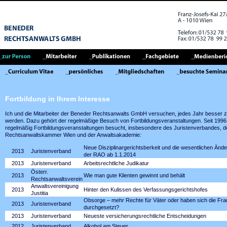
Fortbildung in Ihrem Interesse
Ich und die Mitarbeiter der Beneder Rechtsanwalts GmbH versuchen, jedes Jahr besser 
werden. Dazu gehört der regelmäßige Besuch von Fortbildungsveran­staltungen. Seit 199
regelmäßig Fortbildungsveranstaltungen besucht, insbesondere des Juristenverbandes, d
Rechtsanwaltskammer Wien und der Anwaltsakademie:
Neue Disziplinargerichtsberkeit und die wesentlichen Ände
2013
Juristenverband
der RAO ab 1.1.2014
2013
Juristenverband
Arbeitsrechtliche Judikatur
Österr.
2013
Wie man gute Klienten gewinnt und behält
Rechtsanwaltsverein
Anwaltsvereinigung
2013
Hinter den Kulissen des Verfassungsgerichtshofes
Justitia
Obsorge – mehr Rechte für Väter oder haben sich die Fr
2013
Juristenverband
durchgesetzt?
2013
Juristenverband
Neueste versicherungsrechtliche Entscheidungen
2012
Juristenverband
Alkohol am Steuer