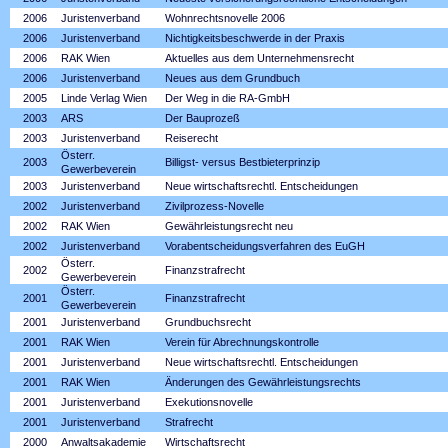
2006
Juristenverband
Wohnrechtsnovelle 2006
2006
Juristenverband
Nichtigkeitsbeschwerde in der Praxis
2006
RAK Wien
Aktuelles aus dem Unternehmensrecht
2006
Juristenverband
Neues aus dem Grundbuch
2005
Linde Verlag Wien
Der Weg in die RA-GmbH
2003
ARS
Der Bauprozeß
2003
Juristenverband
Reiserecht
Österr.
2003
Billigst- versus Bestbieterprinzip
Gewerbeverein
2003
Juristenverband
Neue wirtschaftsrechtl. Entscheidungen
2002
Juristenverband
Zivilprozess-Novelle
2002
RAK Wien
Gewährleistungsrecht neu
2002
Juristenverband
Vorabentscheidungsverfahren des EuGH
Österr.
2002
Finanzstrafrecht
Gewerbeverein
Österr.
2001
Finanzstrafrecht
Gewerbeverein
2001
Juristenverband
Grundbuchsrecht
2001
RAK Wien
Verein für Abrechnungskontrolle
2001
Juristenverband
Neue wirtschaftsrechtl. Entscheidungen
2001
RAK Wien
Änderungen des Gewährleistungsrechts
2001
Juristenverband
Exekutionsnovelle
2001
Juristenverband
Strafrecht
2000
Anwaltsakademie
Wirtschaftsrecht