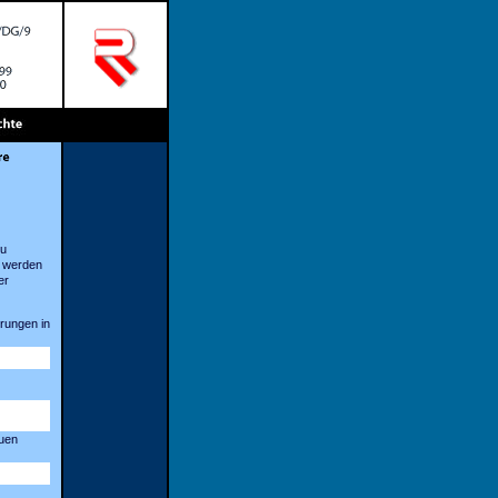
zu
6 werden
er
rungen in
auen